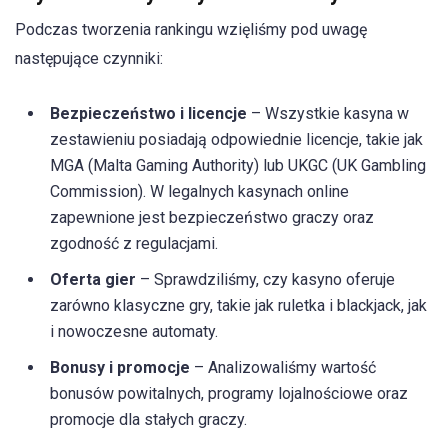
Podczas tworzenia rankingu wzięliśmy pod uwagę
następujące czynniki:
Bezpieczeństwo i licencje
– Wszystkie kasyna w
zestawieniu posiadają odpowiednie licencje, takie jak
MGA (Malta Gaming Authority) lub UKGC (UK Gambling
Commission). W legalnych kasynach online
zapewnione jest bezpieczeństwo graczy oraz
zgodność z regulacjami.
Oferta gier
– Sprawdziliśmy, czy kasyno oferuje
zarówno klasyczne gry, takie jak ruletka i blackjack, jak
i nowoczesne automaty.
Bonusy i promocje
– Analizowaliśmy wartość
bonusów powitalnych, programy lojalnościowe oraz
promocje dla stałych graczy.