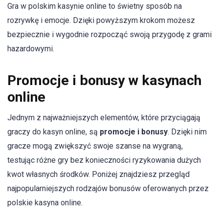
Gra w polskim kasynie online to świetny sposób na
rozrywkę i emocje. Dzięki powyższym krokom możesz
bezpiecznie i wygodnie rozpocząć swoją przygodę z grami
hazardowymi.
Promocje i bonusy w kasynach
online
Jednym z najważniejszych elementów, które przyciągają
graczy do kasyn online, są
promocje i bonusy
. Dzięki nim
gracze mogą zwiększyć swoje szanse na wygraną,
testując różne gry bez konieczności ryzykowania dużych
kwot własnych środków. Poniżej znajdziesz przegląd
najpopularniejszych rodzajów bonusów oferowanych przez
polskie kasyna online.