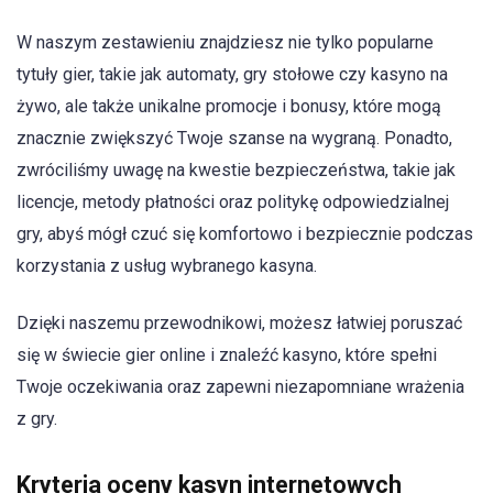
W naszym zestawieniu znajdziesz nie tylko popularne
tytuły gier, takie jak automaty, gry stołowe czy kasyno na
żywo, ale także unikalne promocje i bonusy, które mogą
znacznie zwiększyć Twoje szanse na wygraną. Ponadto,
zwróciliśmy uwagę na kwestie bezpieczeństwa, takie jak
licencje, metody płatności oraz politykę odpowiedzialnej
gry, abyś mógł czuć się komfortowo i bezpiecznie podczas
korzystania z usług wybranego kasyna.
Dzięki naszemu przewodnikowi, możesz łatwiej poruszać
się w świecie gier online i znaleźć kasyno, które spełni
Twoje oczekiwania oraz zapewni niezapomniane wrażenia
z gry.
Kryteria oceny kasyn internetowych