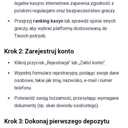
legalne kasyno internetowe zapewnia zgodność z
polskimi regulacjami oraz bezpieczeństwo graczy.
Przejrzyj
ranking kasyn
lub sprawdź opinie innych
graczy, aby wybrać platformę dostosowaną do
Twoich potrzeb.
Krok 2: Zarejestruj konto
Kliknij przycisk „Rejestracja” lub „Załóż konto”.
Wypełnij formularz rejestracyjny, podając swoje dane
osobowe, takie jak imię, nazwisko, e-mail i numer
telefonu.
Potwierdź swoją tożsamość, przesyłając wymagane
dokumenty (np. skan dowodu osobistego).
Krok 3: Dokonaj pierwszego depozytu