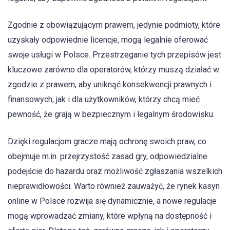
Zgodnie z obowiązującym prawem, jedynie podmioty, które
uzyskały odpowiednie licencje, mogą legalnie oferować
swoje usługi w Polsce. Przestrzeganie tych przepisów jest
kluczowe zarówno dla operatorów, którzy muszą działać w
zgodzie z prawem, aby uniknąć konsekwencji prawnych i
finansowych, jak i dla użytkowników, którzy chcą mieć
pewność, że grają w bezpiecznym i legalnym środowisku.
Dzięki regulacjom gracze mają ochronę swoich praw, co
obejmuje m.in. przejrzystość zasad gry, odpowiedzialne
podejście do hazardu oraz możliwość zgłaszania wszelkich
nieprawidłowości. Warto również zauważyć, że rynek kasyn
online w Polsce rozwija się dynamicznie, a nowe regulacje
mogą wprowadzać zmiany, które wpłyną na dostępność i