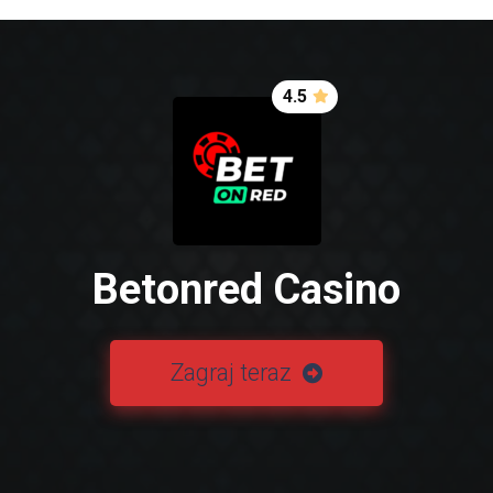
4.5
Betonred Casino
Zagraj teraz