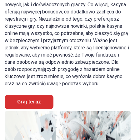
nowych, jak i doświadczonych graczy. Co więcej, kasyna
oferują najwięcej bonusów, co dodatkowo zachęca do
rejestracji i gry. Niezależnie od tego, czy preferujesz
klasyczne gry, czy najnowsze nowinki, polskie kasyna
online mają wszystko, co potrzebne, aby cieszyć się grą
w bezpiecznym i przyjaznym otoczeniu. Ważne jest
jednak, aby wybierać platformy, które są licencjonowane i
regulowane, aby mieć pewność, że Twoje fundusze i
dane osobowe są odpowiednio zabezpieczone. Dla
osób rozpoczynających przygodę z hazardem online
kluczowe jest zrozumienie, co wyróżnia dobre kasyno
oraz na co zwrócić uwagę podczas wyboru.
Graj teraz