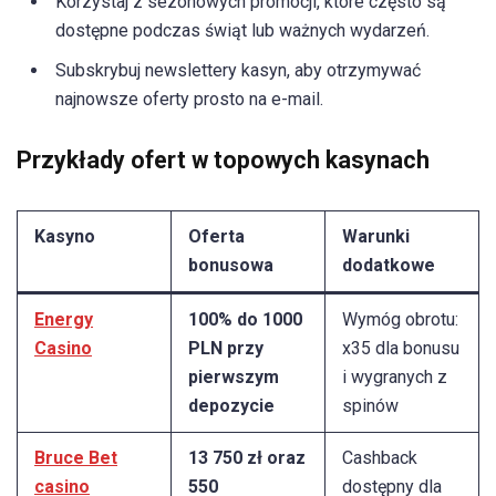
Korzystaj z sezonowych promocji, które często są
dostępne podczas świąt lub ważnych wydarzeń.
Subskrybuj newslettery kasyn, aby otrzymywać
najnowsze oferty prosto na e-mail.
Przykłady ofert w topowych kasynach
Kasyno
Oferta
Warunki
bonusowa
dodatkowe
Energy
100% do 1000
Wymóg obrotu:
Casino
PLN przy
x35 dla bonusu
pierwszym
i wygranych z
depozycie
spinów
Bruce Bet
13 750 zł oraz
Cashback
casino
550
dostępny dla