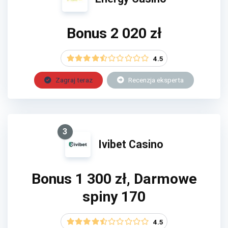
Bonus 2 020 zł
4.5
Zagraj teraz
Recenzja eksperta
3
Ivibet Casino
Bonus 1 300 zł, Darmowe
spiny 170
4.5